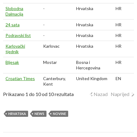
Slobodna
-
Hrvatska
HR
Dalmacija
24 sata
-
Hrvatska
HR
Podravski list
-
Hrvatska
HR
Karlovački
Karlovac
Hrvatska
HR
tjednik
Bljesak
Mostar
Bosna i
HR
Hercegovina
Croatian Times
Canterbury,
United Kingdom
EN
Kent
Prikazano 1 do 10 od 10 rezultata
Nazad
Naprijed
HRVATSKA
NEWS
NOVINE