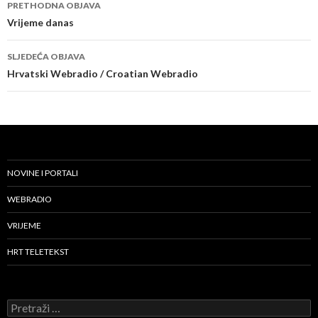
Navigacija
PRETHODNA OBJAVA
objava
Vrijeme danas
SLJEDEĆA OBJAVA
Hrvatski Webradio / Croatian Webradio
NOVINE I PORTALI
WEBRADIO
VRIJEME
HRT TELETEKST
Pretraži: