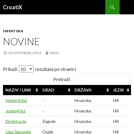
Pretraži
CroatiX
SKOČI
DO
SADRŽAJA
HRVATSKA
NOVINE
12 LISTOPADA, 2014
DADO
Prikaži
rezultata po stranici
Pretraži:
NAZIV / LINK
GRAD
DRŽAVA
JEZIK
Večernji list
-
Hrvatska
HR
Jutarnji list
-
Hrvatska
HR
Direktno.hr
Zagreb
Hrvatska
HR
Glas Slavonije
Osjek
Hrvatska
HR